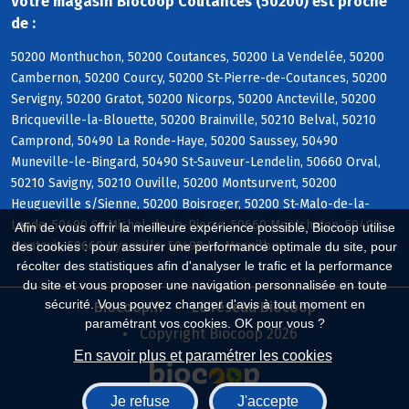
Votre magasin Biocoop Coutances (50200) est proche
de :
50200 Monthuchon, 50200 Coutances, 50200 La Vendelée, 50200
Cambernon, 50200 Courcy, 50200 St-Pierre-de-Coutances, 50200
Servigny, 50200 Gratot, 50200 Nicorps, 50200 Ancteville, 50200
Bricqueville-la-Blouette, 50200 Brainville, 50210 Belval, 50210
Camprond, 50490 La Ronde-Haye, 50200 Saussey, 50490
Muneville-le-Bingard, 50490 St-Sauveur-Lendelin, 50660 Orval,
50210 Savigny, 50210 Ouville, 50200 Montsurvent, 50200
Heugueville s/Sienne, 50200 Boisroger, 50200 St-Malo-de-la-
Lande, 50490 St-Michel-de-la-Pierre, 50660 Montchaton, 50490
Afin de vous offrir la meilleure expérience possible, Biocoop utilise
Montcuit, 50660 Hyenville, 50490 Le Mesnilbus
des cookies : pour assurer une performance optimale du site, pour
récolter des statistiques afin d'analyser le trafic et la performance
du site et vous proposer une navigation personnalisée en toute
sécurité. Vous pouvez changer d'avis à tout moment en
Biocoop.fr
Le réseau Biocoop
paramétrant vos cookies. OK pour vous ?
Copyright Biocoop 2026
En savoir plus et paramétrer les cookies
Je refuse
J'accepte