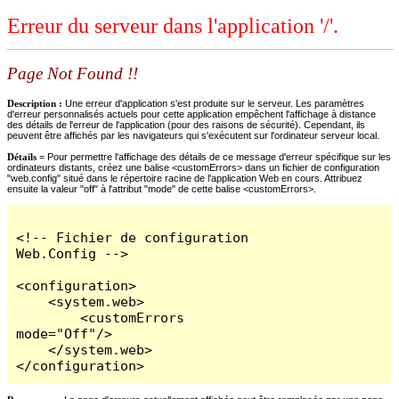
Erreur du serveur dans l'application '/'.
Page Not Found !!
Description :
Une erreur d'application s'est produite sur le serveur. Les paramètres
d'erreur personnalisés actuels pour cette application empêchent l'affichage à distance
des détails de l'erreur de l'application (pour des raisons de sécurité). Cependant, ils
peuvent être affichés par les navigateurs qui s'exécutent sur l'ordinateur serveur local.
Détails =
Pour permettre l'affichage des détails de ce message d'erreur spécifique sur les
ordinateurs distants, créez une balise <customErrors> dans un fichier de configuration
"web.config" situé dans le répertoire racine de l'application Web en cours. Attribuez
ensuite la valeur "off" à l'attribut "mode" de cette balise <customErrors>.
<!-- Fichier de configuration 
Web.Config -->

<configuration>

    <system.web>

        <customErrors 
mode="Off"/>

    </system.web>

</configuration>