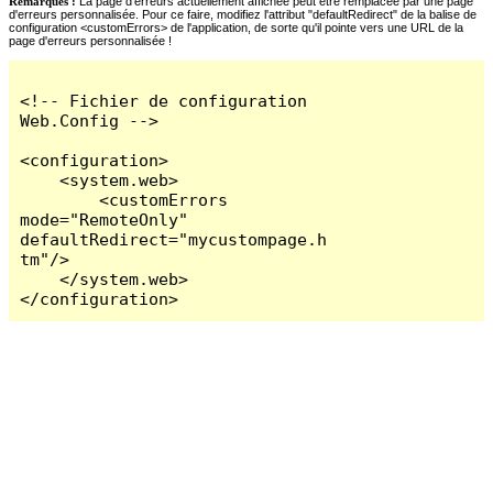
Remarques :
La page d'erreurs actuellement affichée peut être remplacée par une page
d'erreurs personnalisée. Pour ce faire, modifiez l'attribut "defaultRedirect" de la balise de
configuration <customErrors> de l'application, de sorte qu'il pointe vers une URL de la
page d'erreurs personnalisée !
<!-- Fichier de configuration 
Web.Config -->

<configuration>

    <system.web>

        <customErrors 
mode="RemoteOnly" 
defaultRedirect="mycustompage.h
tm"/>

    </system.web>

</configuration>