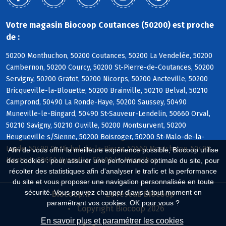
Votre magasin Biocoop Coutances (50200) est proche
de :
50200 Monthuchon, 50200 Coutances, 50200 La Vendelée, 50200
Cambernon, 50200 Courcy, 50200 St-Pierre-de-Coutances, 50200
Servigny, 50200 Gratot, 50200 Nicorps, 50200 Ancteville, 50200
Bricqueville-la-Blouette, 50200 Brainville, 50210 Belval, 50210
Camprond, 50490 La Ronde-Haye, 50200 Saussey, 50490
Muneville-le-Bingard, 50490 St-Sauveur-Lendelin, 50660 Orval,
50210 Savigny, 50210 Ouville, 50200 Montsurvent, 50200
Heugueville s/Sienne, 50200 Boisroger, 50200 St-Malo-de-la-
Lande, 50490 St-Michel-de-la-Pierre, 50660 Montchaton, 50490
Afin de vous offrir la meilleure expérience possible, Biocoop utilise
Montcuit, 50660 Hyenville, 50490 Le Mesnilbus
des cookies : pour assurer une performance optimale du site, pour
récolter des statistiques afin d'analyser le trafic et la performance
du site et vous proposer une navigation personnalisée en toute
sécurité. Vous pouvez changer d'avis à tout moment en
Biocoop.fr
Le réseau Biocoop
paramétrant vos cookies. OK pour vous ?
Copyright Biocoop 2026
En savoir plus et paramétrer les cookies