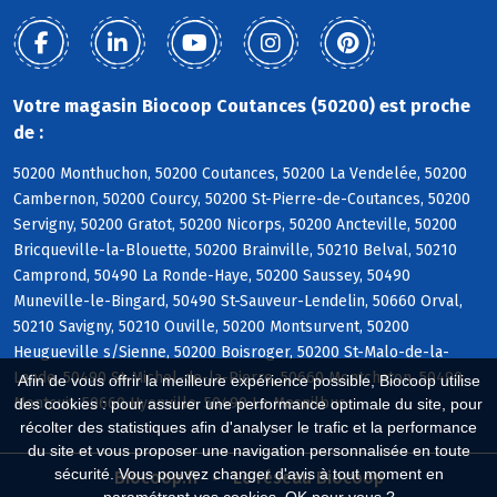
Votre magasin Biocoop Coutances (50200) est proche
de :
50200 Monthuchon, 50200 Coutances, 50200 La Vendelée, 50200
Cambernon, 50200 Courcy, 50200 St-Pierre-de-Coutances, 50200
Servigny, 50200 Gratot, 50200 Nicorps, 50200 Ancteville, 50200
Bricqueville-la-Blouette, 50200 Brainville, 50210 Belval, 50210
Camprond, 50490 La Ronde-Haye, 50200 Saussey, 50490
Muneville-le-Bingard, 50490 St-Sauveur-Lendelin, 50660 Orval,
50210 Savigny, 50210 Ouville, 50200 Montsurvent, 50200
Heugueville s/Sienne, 50200 Boisroger, 50200 St-Malo-de-la-
Lande, 50490 St-Michel-de-la-Pierre, 50660 Montchaton, 50490
Afin de vous offrir la meilleure expérience possible, Biocoop utilise
Montcuit, 50660 Hyenville, 50490 Le Mesnilbus
des cookies : pour assurer une performance optimale du site, pour
récolter des statistiques afin d'analyser le trafic et la performance
du site et vous proposer une navigation personnalisée en toute
sécurité. Vous pouvez changer d'avis à tout moment en
Biocoop.fr
Le réseau Biocoop