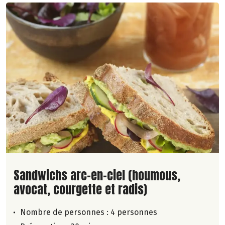
Lire la suite de la recette
Sandwichs arc-en-ciel (houmous,
avocat, courgette et radis)
Nombre de personnes :
4 personnes