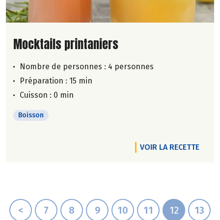
Lire la suite de la recette
Mocktails printaniers
Nombre de personnes :
4 personnes
Préparation : 15 min
Cuisson : 0 min
Boisson
VOIR LA RECETTE
<
7
8
9
10
11
12
13