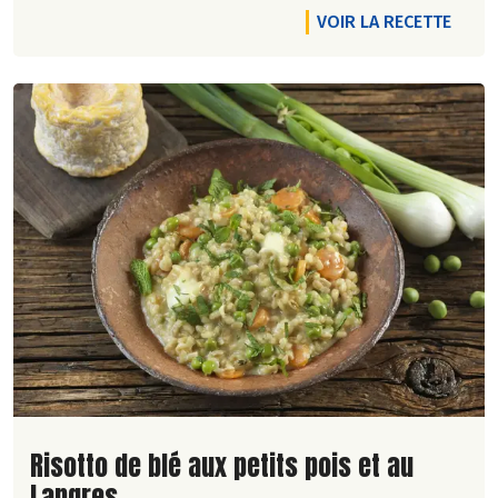
VOIR LA RECETTE
Lire la suite de la recette
Risotto de blé aux petits pois et au
Langres