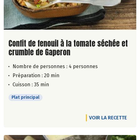
Lire la suite de la recette
Confit de fenouil à la tomate séchée et
crumble de Gaperon
Nombre de personnes :
4 personnes
Préparation : 20 min
Cuisson : 35 min
Plat principal
VOIR LA RECETTE