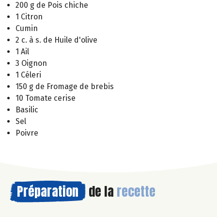
200 g de Pois chiche
1 Citron
Cumin
2 c. à s. de Huile d'olive
1 Ail
3 Oignon
1 Céleri
150 g de Fromage de brebis
10 Tomate cerise
Basilic
Sel
Poivre
Préparation
de la
recette