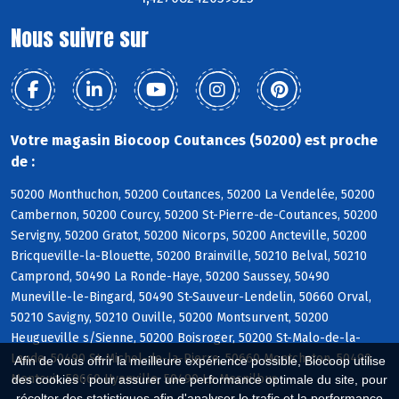
Nous suivre sur
Votre magasin Biocoop Coutances (50200) est proche
de :
50200 Monthuchon, 50200 Coutances, 50200 La Vendelée, 50200
Cambernon, 50200 Courcy, 50200 St-Pierre-de-Coutances, 50200
Servigny, 50200 Gratot, 50200 Nicorps, 50200 Ancteville, 50200
Bricqueville-la-Blouette, 50200 Brainville, 50210 Belval, 50210
Camprond, 50490 La Ronde-Haye, 50200 Saussey, 50490
Muneville-le-Bingard, 50490 St-Sauveur-Lendelin, 50660 Orval,
50210 Savigny, 50210 Ouville, 50200 Montsurvent, 50200
Heugueville s/Sienne, 50200 Boisroger, 50200 St-Malo-de-la-
Lande, 50490 St-Michel-de-la-Pierre, 50660 Montchaton, 50490
Afin de vous offrir la meilleure expérience possible, Biocoop utilise
Montcuit, 50660 Hyenville, 50490 Le Mesnilbus
des cookies : pour assurer une performance optimale du site, pour
récolter des statistiques afin d'analyser le trafic et la performance