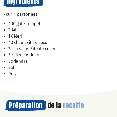
Ingrédients
Pour 4 personnes
400 g de Tempeh
2 Ail
1 Céleri
40 cl de Lait de coco
2 c. à s. de Pâte de curry
3 c. à s. de Huile
Coriandre
Sel
Poivre
Préparation
de la
recette