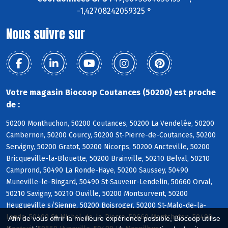
-1,42708242059325 °
Nous suivre sur
Votre magasin Biocoop Coutances (50200) est proche
de :
50200 Monthuchon, 50200 Coutances, 50200 La Vendelée, 50200
Cambernon, 50200 Courcy, 50200 St-Pierre-de-Coutances, 50200
Servigny, 50200 Gratot, 50200 Nicorps, 50200 Ancteville, 50200
Bricqueville-la-Blouette, 50200 Brainville, 50210 Belval, 50210
Camprond, 50490 La Ronde-Haye, 50200 Saussey, 50490
Muneville-le-Bingard, 50490 St-Sauveur-Lendelin, 50660 Orval,
50210 Savigny, 50210 Ouville, 50200 Montsurvent, 50200
Heugueville s/Sienne, 50200 Boisroger, 50200 St-Malo-de-la-
Lande, 50490 St-Michel-de-la-Pierre, 50660 Montchaton, 50490
Afin de vous offrir la meilleure expérience possible, Biocoop utilise