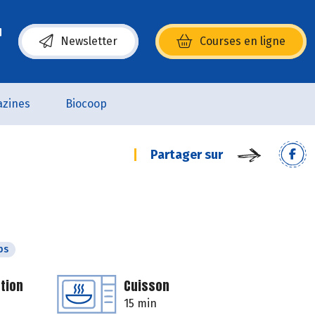
Newsletter
Courses en ligne
(s’ouvre dans une nouvelle fenêtre)
zines
Biocoop
Partager sur
ps
tion
Cuisson
15 min