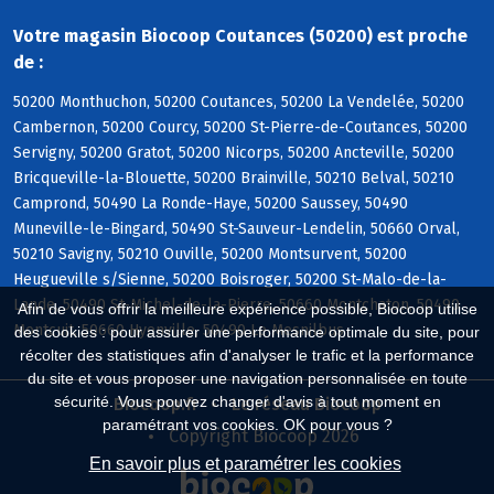
Votre magasin Biocoop Coutances (50200) est proche
de :
50200 Monthuchon, 50200 Coutances, 50200 La Vendelée, 50200
Cambernon, 50200 Courcy, 50200 St-Pierre-de-Coutances, 50200
Servigny, 50200 Gratot, 50200 Nicorps, 50200 Ancteville, 50200
Bricqueville-la-Blouette, 50200 Brainville, 50210 Belval, 50210
Camprond, 50490 La Ronde-Haye, 50200 Saussey, 50490
Muneville-le-Bingard, 50490 St-Sauveur-Lendelin, 50660 Orval,
50210 Savigny, 50210 Ouville, 50200 Montsurvent, 50200
Heugueville s/Sienne, 50200 Boisroger, 50200 St-Malo-de-la-
Lande, 50490 St-Michel-de-la-Pierre, 50660 Montchaton, 50490
Afin de vous offrir la meilleure expérience possible, Biocoop utilise
Montcuit, 50660 Hyenville, 50490 Le Mesnilbus
des cookies : pour assurer une performance optimale du site, pour
récolter des statistiques afin d'analyser le trafic et la performance
du site et vous proposer une navigation personnalisée en toute
sécurité. Vous pouvez changer d'avis à tout moment en
Biocoop.fr
Le réseau Biocoop
paramétrant vos cookies. OK pour vous ?
Copyright Biocoop 2026
En savoir plus et paramétrer les cookies