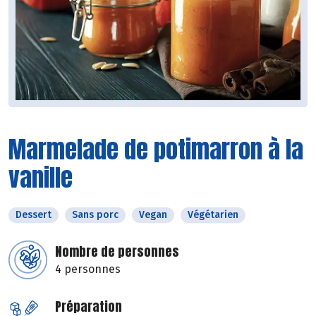
Marmelade de potimarron à la
vanille
Dessert
Sans porc
Vegan
Végétarien
Nombre de personnes
4 personnes
Préparation