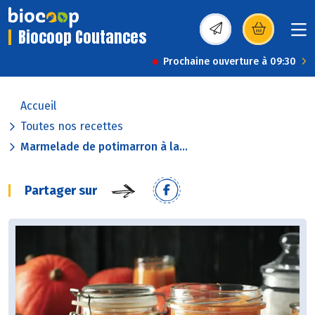
Biocoop Coutances
(s’ouvre dans une nou
Prochaine ouverture à 09:30
Accueil
Toutes nos recettes
Marmelade de potimarron à la...
Partager sur