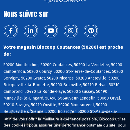
-1,42708242059325 °
Nous suivre sur
Votre magasin Biocoop Coutances (50200) est proche
de :
50200 Monthuchon, 50200 Coutances, 50200 La Vendelée, 50200
Cambernon, 50200 Courcy, 50200 St-Pierre-de-Coutances, 50200
Servigny, 50200 Gratot, 50200 Nicorps, 50200 Ancteville, 50200
Bricqueville-la-Blouette, 50200 Brainville, 50210 Belval, 50210
Camprond, 50490 La Ronde-Haye, 50200 Saussey, 50490
Muneville-le-Bingard, 50490 St-Sauveur-Lendelin, 50660 Orval,
50210 Savigny, 50210 Ouville, 50200 Montsurvent, 50200
Heugueville s/Sienne, 50200 Boisroger, 50200 St-Malo-de-la-
Lande, 50490 St-Michel-de-la-Pierre, 50660 Montchaton, 50490
Afin de vous offrir la meilleure expérience possible, Biocoop utilise
Montcuit, 50660 Hyenville, 50490 Le Mesnilbus
des cookies : pour assurer une performance optimale du site, pour