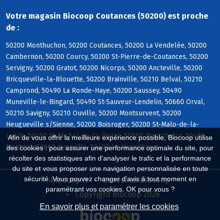
Votre magasin Biocoop Coutances (50200) est proche
de :
50200 Monthuchon, 50200 Coutances, 50200 La Vendelée, 50200
Cambernon, 50200 Courcy, 50200 St-Pierre-de-Coutances, 50200
Servigny, 50200 Gratot, 50200 Nicorps, 50200 Ancteville, 50200
Bricqueville-la-Blouette, 50200 Brainville, 50210 Belval, 50210
Camprond, 50490 La Ronde-Haye, 50200 Saussey, 50490
Muneville-le-Bingard, 50490 St-Sauveur-Lendelin, 50660 Orval,
50210 Savigny, 50210 Ouville, 50200 Montsurvent, 50200
Heugueville s/Sienne, 50200 Boisroger, 50200 St-Malo-de-la-
Lande, 50490 St-Michel-de-la-Pierre, 50660 Montchaton, 50490
Afin de vous offrir la meilleure expérience possible, Biocoop utilise
Montcuit, 50660 Hyenville, 50490 Le Mesnilbus
des cookies : pour assurer une performance optimale du site, pour
récolter des statistiques afin d'analyser le trafic et la performance
du site et vous proposer une navigation personnalisée en toute
sécurité. Vous pouvez changer d'avis à tout moment en
Biocoop.fr
Le réseau Biocoop
paramétrant vos cookies. OK pour vous ?
Copyright Biocoop 2026
En savoir plus et paramétrer les cookies