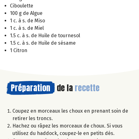
Ciboulette
100 g de Algue
1 c. à s. de Miso
1 c. à s. de Miel
1.5 c. à s. de Huile de tournesol
1.5 c. à s. de Huile de sésame
1 Citron
Préparation
de la
recette
Coupez en morceaux les choux en prenant soin de
retirer les troncs.
Hachez ou râpez les morceaux de choux. Si vous
utilisez du haddock, coupez-le en petits dés.