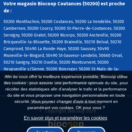
Votre magasin Biocoop Coutances (50200) est proche
de :
50200 Monthuchon, 50200 Coutances, 50200 La Vendelée, 50200
Cambernon, 50200 Courcy, 50200 St-Pierre-de-Coutances, 50200
Servigny, 50200 Gratot, 50200 Nicorps, 50200 Ancteville, 50200
Bricqueville-la-Blouette, 50200 Brainville, 50210 Belval, 50210
Camprond, 50490 La Ronde-Haye, 50200 Saussey, 50490
Muneville-le-Bingard, 50490 St-Sauveur-Lendelin, 50660 Orval,
50210 Savigny, 50210 Ouville, 50200 Montsurvent, 50200
Heugueville s/Sienne, 50200 Boisroger, 50200 St-Malo-de-la-
Lande, 50490 St-Michel-de-la-Pierre, 50660 Montchaton, 50490
Afin de vous offrir la meilleure expérience possible, Biocoop utilise
Montcuit, 50660 Hyenville, 50490 Le Mesnilbus
des cookies : pour assurer une performance optimale du site, pour
récolter des statistiques afin d'analyser le trafic et la performance
du site et vous proposer une navigation personnalisée en toute
sécurité. Vous pouvez changer d'avis à tout moment en
Biocoop.fr
Le réseau Biocoop
paramétrant vos cookies. OK pour vous ?
Copyright Biocoop 2026
En savoir plus et paramétrer les cookies