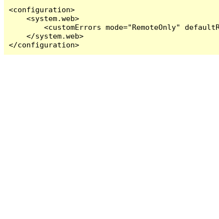
<configuration>

    <system.web>

        <customErrors mode="RemoteOnly" defaultR
    </system.web>

</configuration>