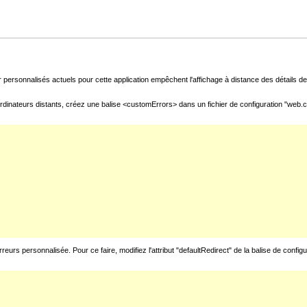
 personnalisés actuels pour cette application empêchent l'affichage à distance des détails de 
rdinateurs distants, créez une balise <customErrors> dans un fichier de configuration "web.con
urs personnalisée. Pour ce faire, modifiez l'attribut "defaultRedirect" de la balise de config