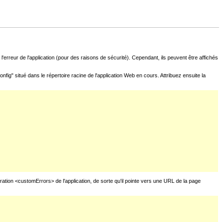
l'erreur de l'application (pour des raisons de sécurité). Cependant, ils peuvent être affichés
fig" situé dans le répertoire racine de l'application Web en cours. Attribuez ensuite la
uration <customErrors> de l'application, de sorte qu'il pointe vers une URL de la page