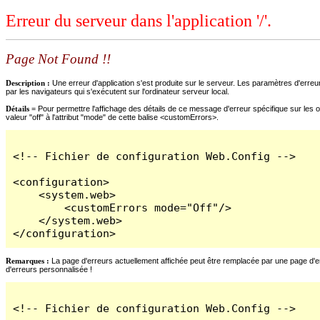
Erreur du serveur dans l'application '/'.
Page Not Found !!
Description :
Une erreur d'application s'est produite sur le serveur. Les paramètres d'erreur
par les navigateurs qui s'exécutent sur l'ordinateur serveur local.
Détails =
Pour permettre l'affichage des détails de ce message d'erreur spécifique sur les o
valeur "off" à l'attribut "mode" de cette balise <customErrors>.
<!-- Fichier de configuration Web.Config -->

<configuration>

    <system.web>

        <customErrors mode="Off"/>

    </system.web>

</configuration>
Remarques :
La page d'erreurs actuellement affichée peut être remplacée par une page d'erre
d'erreurs personnalisée !
<!-- Fichier de configuration Web.Config -->
