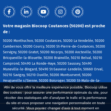
Votre magasin Biocoop Coutances (50200) est proche
de :
50200 Monthuchon, 50200 Coutances, 50200 La Vendelée, 50200
Cambernon, 50200 Courcy, 50200 St-Pierre-de-Coutances, 50200
Servigny, 50200 Gratot, 50200 Nicorps, 50200 Ancteville, 50200
Bricqueville-la-Blouette, 50200 Brainville, 50210 Belval, 50210
Camprond, 50490 La Ronde-Haye, 50200 Saussey, 50490
Muneville-le-Bingard, 50490 St-Sauveur-Lendelin, 50660 Orval,
50210 Savigny, 50210 Ouville, 50200 Montsurvent, 50200
Heugueville s/Sienne, 50200 Boisroger, 50200 St-Malo-de-la-
Lande, 50490 St-Michel-de-la-Pierre, 50660 Montchaton, 50490
Afin de vous offrir la meilleure expérience possible, Biocoop utilise
Montcuit, 50660 Hyenville, 50490 Le Mesnilbus
des cookies : pour assurer une performance optimale du site, pour
récolter des statistiques afin d'analyser le trafic et la performance
du site et vous proposer une navigation personnalisée en toute
sécurité. Vous pouvez changer d'avis à tout moment en
Biocoop.fr
Le réseau Biocoop