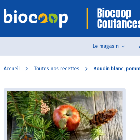
Biocoop
Coutance
Le magasin
Accueil
Toutes nos recettes
Boudin blanc, pomme