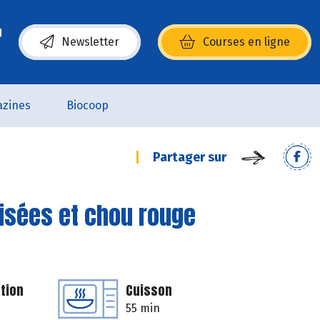
Newsletter
Courses en ligne
(s’ouvre dans une nouvelle fenêtre)
zines
Biocoop
Partager sur
isées et chou rouge
tion
Cuisson
55 min