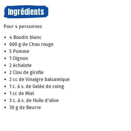
Ingrédients
Pour 4 personnes
4 Boudin blanc
600 g de Chou rouge
5 Pomme
1 Oignon
2 échalote
2 Clou de girofle
2 cc de Vinaigre balsamique
1 c. à s. de Gelée de coing
1 cc de Miel
3 c. à s. de Huile d'olive
30 g de Beurre