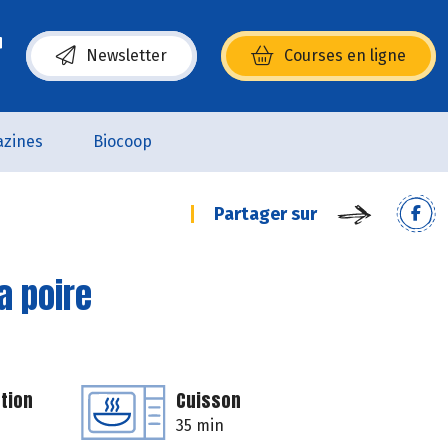
Newsletter
Courses en ligne
(s’ouvre dans une nouvelle fenêtre)
zines
Biocoop
Partager sur
la poire
tion
Cuisson
35 min