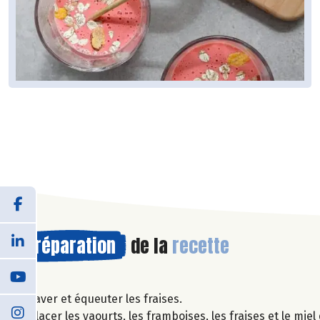
Préparation
de la
recette
Laver et équeuter les fraises.
Placer les yaourts, les framboises, les fraises et le mi