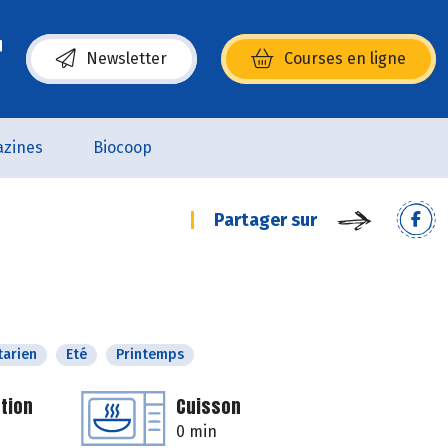
Newsletter
Courses en ligne
(s’ouvre dans une nouvelle fenêtre)
zines
Biocoop
Partager sur
tarien
Eté
Printemps
tion
Cuisson
0 min