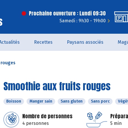
Prochaine ouverture : Lundi 09:30
s
Samedi : 9h30 - 19h00
Actualités
Recettes
Paysans associés
Maga
 rouges
Smoothie aux fruits rouges
Boisson
Manger sain
Sans gluten
Sans porc
Végé
Nombre de personnes
Prépara
4 personnes
5 min