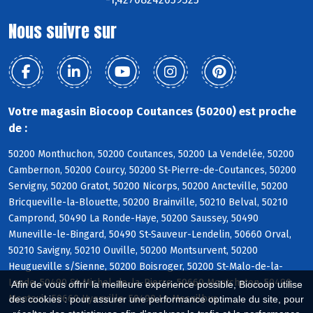
Nous suivre sur
Votre magasin Biocoop Coutances (50200) est proche
de :
50200 Monthuchon, 50200 Coutances, 50200 La Vendelée, 50200
Cambernon, 50200 Courcy, 50200 St-Pierre-de-Coutances, 50200
Servigny, 50200 Gratot, 50200 Nicorps, 50200 Ancteville, 50200
Bricqueville-la-Blouette, 50200 Brainville, 50210 Belval, 50210
Camprond, 50490 La Ronde-Haye, 50200 Saussey, 50490
Muneville-le-Bingard, 50490 St-Sauveur-Lendelin, 50660 Orval,
50210 Savigny, 50210 Ouville, 50200 Montsurvent, 50200
Heugueville s/Sienne, 50200 Boisroger, 50200 St-Malo-de-la-
Lande, 50490 St-Michel-de-la-Pierre, 50660 Montchaton, 50490
Afin de vous offrir la meilleure expérience possible, Biocoop utilise
Montcuit, 50660 Hyenville, 50490 Le Mesnilbus
des cookies : pour assurer une performance optimale du site, pour