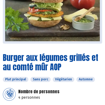
Burger aux légumes grillés et
au comté mûr AOP
Plat principal
Sans porc
Végétarien
Automne
Nombre de personnes
4 personnes