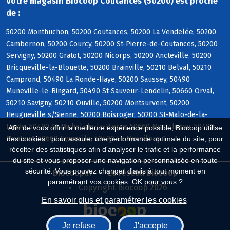
Votre magasin Biocoop Coutances (50200) est proche
de :
50200 Monthuchon, 50200 Coutances, 50200 La Vendelée, 50200
Cambernon, 50200 Courcy, 50200 St-Pierre-de-Coutances, 50200
Servigny, 50200 Gratot, 50200 Nicorps, 50200 Ancteville, 50200
Bricqueville-la-Blouette, 50200 Brainville, 50210 Belval, 50210
Camprond, 50490 La Ronde-Haye, 50200 Saussey, 50490
Muneville-le-Bingard, 50490 St-Sauveur-Lendelin, 50660 Orval,
50210 Savigny, 50210 Ouville, 50200 Montsurvent, 50200
Heugueville s/Sienne, 50200 Boisroger, 50200 St-Malo-de-la-
Lande, 50490 St-Michel-de-la-Pierre, 50660 Montchaton, 50490
Afin de vous offrir la meilleure expérience possible, Biocoop utilise
Montcuit, 50660 Hyenville, 50490 Le Mesnilbus
des cookies : pour assurer une performance optimale du site, pour
récolter des statistiques afin d'analyser le trafic et la performance
du site et vous proposer une navigation personnalisée en toute
sécurité. Vous pouvez changer d'avis à tout moment en
Biocoop.fr
Le réseau Biocoop
paramétrant vos cookies. OK pour vous ?
Copyright Biocoop 2026
En savoir plus et paramétrer les cookies
Je refuse
J'accepte