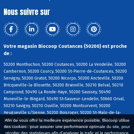
Nous suivre sur
Votre magasin Biocoop Coutances (50200) est proche
de :
50200 Monthuchon, 50200 Coutances, 50200 La Vendelée, 50200
Cambernon, 50200 Courcy, 50200 St-Pierre-de-Coutances, 50200
Servigny, 50200 Gratot, 50200 Nicorps, 50200 Ancteville, 50200
Bricqueville-la-Blouette, 50200 Brainville, 50210 Belval, 50210
Camprond, 50490 La Ronde-Haye, 50200 Saussey, 50490
Muneville-le-Bingard, 50490 St-Sauveur-Lendelin, 50660 Orval,
50210 Savigny, 50210 Ouville, 50200 Montsurvent, 50200
Heugueville s/Sienne, 50200 Boisroger, 50200 St-Malo-de-la-
Lande, 50490 St-Michel-de-la-Pierre, 50660 Montchaton, 50490
Afin de vous offrir la meilleure expérience possible, Biocoop utilise
Montcuit, 50660 Hyenville, 50490 Le Mesnilbus
des cookies : pour assurer une performance optimale du site, pour
récolter des statistiques afin d'analyser le trafic et la performance