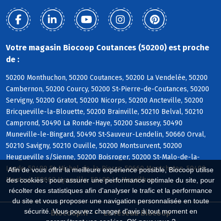
Votre magasin Biocoop Coutances (50200) est proche
de :
50200 Monthuchon, 50200 Coutances, 50200 La Vendelée, 50200
Cambernon, 50200 Courcy, 50200 St-Pierre-de-Coutances, 50200
Servigny, 50200 Gratot, 50200 Nicorps, 50200 Ancteville, 50200
Bricqueville-la-Blouette, 50200 Brainville, 50210 Belval, 50210
Camprond, 50490 La Ronde-Haye, 50200 Saussey, 50490
Muneville-le-Bingard, 50490 St-Sauveur-Lendelin, 50660 Orval,
50210 Savigny, 50210 Ouville, 50200 Montsurvent, 50200
Heugueville s/Sienne, 50200 Boisroger, 50200 St-Malo-de-la-
Lande, 50490 St-Michel-de-la-Pierre, 50660 Montchaton, 50490
Afin de vous offrir la meilleure expérience possible, Biocoop utilise
Montcuit, 50660 Hyenville, 50490 Le Mesnilbus
des cookies : pour assurer une performance optimale du site, pour
récolter des statistiques afin d'analyser le trafic et la performance
du site et vous proposer une navigation personnalisée en toute
sécurité. Vous pouvez changer d'avis à tout moment en
Biocoop.fr
Le réseau Biocoop