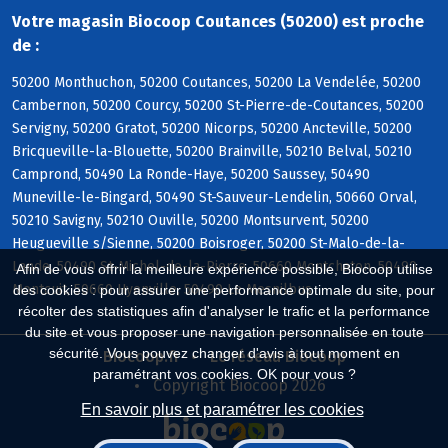
Votre magasin Biocoop Coutances (50200) est proche
de :
50200 Monthuchon, 50200 Coutances, 50200 La Vendelée, 50200
Cambernon, 50200 Courcy, 50200 St-Pierre-de-Coutances, 50200
Servigny, 50200 Gratot, 50200 Nicorps, 50200 Ancteville, 50200
Bricqueville-la-Blouette, 50200 Brainville, 50210 Belval, 50210
Camprond, 50490 La Ronde-Haye, 50200 Saussey, 50490
Muneville-le-Bingard, 50490 St-Sauveur-Lendelin, 50660 Orval,
50210 Savigny, 50210 Ouville, 50200 Montsurvent, 50200
Heugueville s/Sienne, 50200 Boisroger, 50200 St-Malo-de-la-
Lande, 50490 St-Michel-de-la-Pierre, 50660 Montchaton, 50490
Afin de vous offrir la meilleure expérience possible, Biocoop utilise
Montcuit, 50660 Hyenville, 50490 Le Mesnilbus
des cookies : pour assurer une performance optimale du site, pour
récolter des statistiques afin d'analyser le trafic et la performance
du site et vous proposer une navigation personnalisée en toute
sécurité. Vous pouvez changer d'avis à tout moment en
Biocoop.fr
Le réseau Biocoop
paramétrant vos cookies. OK pour vous ?
Copyright Biocoop 2026
En savoir plus et paramétrer les cookies