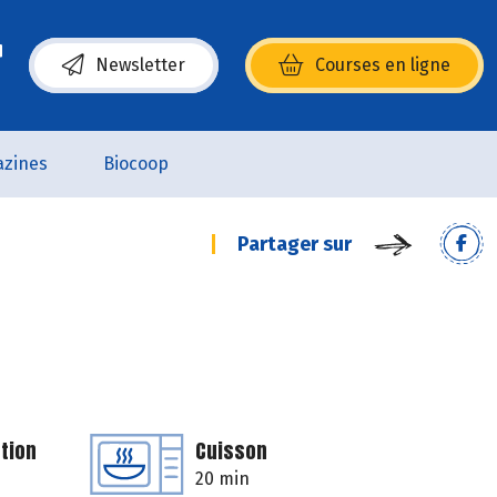
Newsletter
Courses en ligne
(s’ouvre dans une nouvelle fenêtre)
zines
Biocoop
Partager sur
tion
Cuisson
20 min