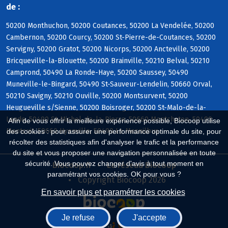
de :
50200 Monthuchon, 50200 Coutances, 50200 La Vendelée, 50200
Cambernon, 50200 Courcy, 50200 St-Pierre-de-Coutances, 50200
Servigny, 50200 Gratot, 50200 Nicorps, 50200 Ancteville, 50200
Bricqueville-la-Blouette, 50200 Brainville, 50210 Belval, 50210
Camprond, 50490 La Ronde-Haye, 50200 Saussey, 50490
Muneville-le-Bingard, 50490 St-Sauveur-Lendelin, 50660 Orval,
50210 Savigny, 50210 Ouville, 50200 Montsurvent, 50200
Heugueville s/Sienne, 50200 Boisroger, 50200 St-Malo-de-la-
Lande, 50490 St-Michel-de-la-Pierre, 50660 Montchaton, 50490
Afin de vous offrir la meilleure expérience possible, Biocoop utilise
Montcuit, 50660 Hyenville, 50490 Le Mesnilbus
des cookies : pour assurer une performance optimale du site, pour
récolter des statistiques afin d'analyser le trafic et la performance
du site et vous proposer une navigation personnalisée en toute
sécurité. Vous pouvez changer d'avis à tout moment en
Biocoop.fr
Le réseau Biocoop
paramétrant vos cookies. OK pour vous ?
Copyright Biocoop 2026
En savoir plus et paramétrer les cookies
Je refuse
J'accepte
Réalisé par