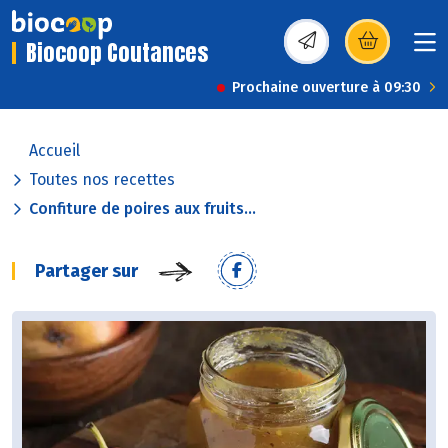
Biocoop Coutances
(s’ouvre dans une nou
Prochaine ouverture à 09:30
Accueil
Toutes nos recettes
Confiture de poires aux fruits...
Partager sur