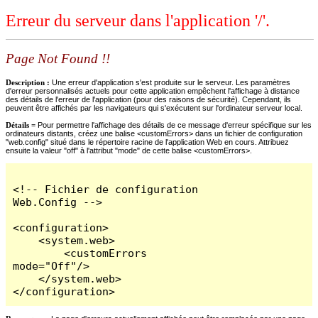
Erreur du serveur dans l'application '/'.
Page Not Found !!
Description :
Une erreur d'application s'est produite sur le serveur. Les paramètres
d'erreur personnalisés actuels pour cette application empêchent l'affichage à distance
des détails de l'erreur de l'application (pour des raisons de sécurité). Cependant, ils
peuvent être affichés par les navigateurs qui s'exécutent sur l'ordinateur serveur local.
Détails =
Pour permettre l'affichage des détails de ce message d'erreur spécifique sur les
ordinateurs distants, créez une balise <customErrors> dans un fichier de configuration
"web.config" situé dans le répertoire racine de l'application Web en cours. Attribuez
ensuite la valeur "off" à l'attribut "mode" de cette balise <customErrors>.
<!-- Fichier de configuration 
Web.Config -->

<configuration>

    <system.web>

        <customErrors 
mode="Off"/>

    </system.web>

</configuration>