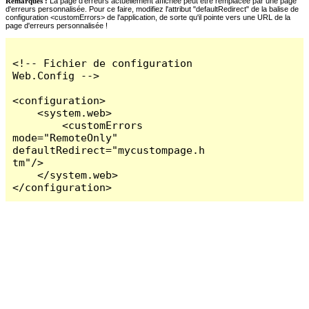
Remarques :
La page d'erreurs actuellement affichée peut être remplacée par une page
d'erreurs personnalisée. Pour ce faire, modifiez l'attribut "defaultRedirect" de la balise de
configuration <customErrors> de l'application, de sorte qu'il pointe vers une URL de la
page d'erreurs personnalisée !
<!-- Fichier de configuration 
Web.Config -->

<configuration>

    <system.web>

        <customErrors 
mode="RemoteOnly" 
defaultRedirect="mycustompage.h
tm"/>

    </system.web>

</configuration>