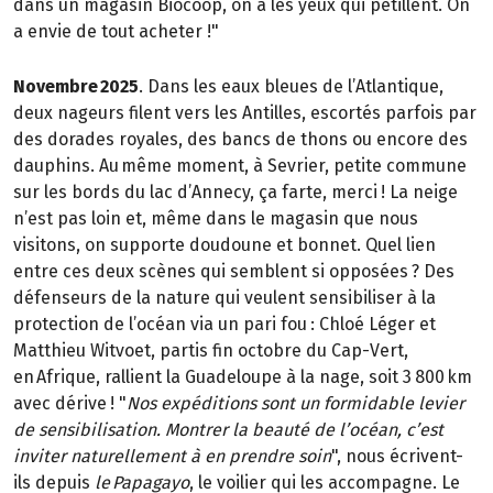
dans un magasin Biocoop, on a les yeux qui pétillent. On
a envie de tout acheter !"
Novembre 2025
. Dans les eaux bleues de l’Atlantique,
deux nageurs filent vers les Antilles, escortés parfois par
des dorades royales, des bancs de thons ou encore des
dauphins. Au même moment, à Sevrier, petite commune
sur les bords du lac d’Annecy, ça farte, merci ! La neige
n’est pas loin et, même dans le magasin que nous
visitons, on supporte doudoune et bonnet. Quel lien
entre ces deux scènes qui semblent si opposées ? Des
défenseurs de la nature qui veulent sensibiliser à la
protection de l’océan via un pari fou : Chloé Léger et
Matthieu Witvoet, partis fin octobre du Cap-Vert,
en Afrique, rallient la Guadeloupe à la nage, soit 3 800 km
avec dérive ! "
Nos expéditions sont un formidable levier
de sensibilisation. Montrer la beauté de l’océan, c’est
inviter naturellement à en prendre soin
", nous écrivent-
ils depuis
le Papagayo
, le voilier qui les accompagne. Le