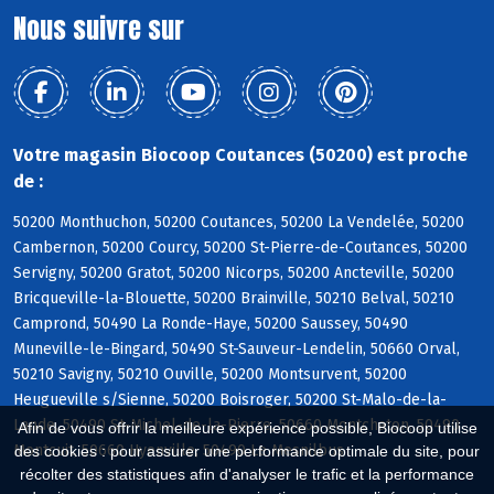
Nous suivre sur
Votre magasin Biocoop Coutances (50200) est proche
de :
50200 Monthuchon, 50200 Coutances, 50200 La Vendelée, 50200
Cambernon, 50200 Courcy, 50200 St-Pierre-de-Coutances, 50200
Servigny, 50200 Gratot, 50200 Nicorps, 50200 Ancteville, 50200
Bricqueville-la-Blouette, 50200 Brainville, 50210 Belval, 50210
Camprond, 50490 La Ronde-Haye, 50200 Saussey, 50490
Muneville-le-Bingard, 50490 St-Sauveur-Lendelin, 50660 Orval,
50210 Savigny, 50210 Ouville, 50200 Montsurvent, 50200
Heugueville s/Sienne, 50200 Boisroger, 50200 St-Malo-de-la-
Lande, 50490 St-Michel-de-la-Pierre, 50660 Montchaton, 50490
Afin de vous offrir la meilleure expérience possible, Biocoop utilise
Montcuit, 50660 Hyenville, 50490 Le Mesnilbus
des cookies : pour assurer une performance optimale du site, pour
récolter des statistiques afin d'analyser le trafic et la performance