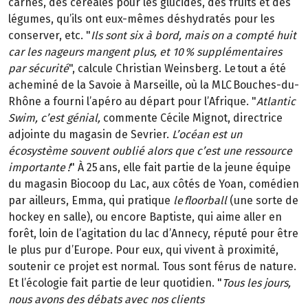
carnés, des céréales pour les glucides, des fruits et des
légumes, qu’ils ont eux-mêmes déshydratés pour les
conserver, etc. "
Ils sont six à bord, mais on a compté huit
car les nageurs mangent plus, et 10 % supplémentaires
par sécurité
", calcule Christian Weinsberg. Le tout a été
acheminé de la Savoie à Marseille, où la MLC Bouches-du-
Rhône a fourni l’apéro au départ pour l’Afrique. "
Atlantic
Swim, c’est génial,
commente Cécile Mignot, directrice
adjointe du magasin de Sevrier.
L’océan est un
écosystème souvent oublié alors que c’est une ressource
importante !
" À 25 ans, elle fait partie de la jeune équipe
du magasin Biocoop du Lac, aux côtés de Yoan, comédien
par ailleurs, Emma, qui pratique
le floorball
(une sorte de
hockey en salle), ou encore Baptiste, qui aime aller en
forêt, loin de l’agitation du lac d’Annecy, réputé pour être
le plus pur d’Europe. Pour eux, qui vivent à proximité,
soutenir ce projet est normal. Tous sont férus de nature.
Et l’écologie fait partie de leur quotidien. "
Tous les jours,
nous avons des débats avec nos clients