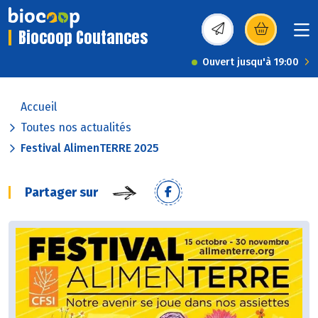
Biocoop Coutances
(s’ouvre dans une nou
Ouvert jusqu'à 19:00
Accueil
Toutes nos actualités
Festival AlimenTERRE 2025
Partager sur