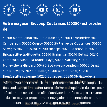
Votre magasin Biocoop Coutances (50200) est proche
de :
50200 Monthuchon, 50200 Coutances, 50200 La Vendelée, 50200
Cambernon, 50200 Courcy, 50200 St-Pierre-de-Coutances, 50200
Servigny, 50200 Gratot, 50200 Nicorps, 50200 Ancteville, 50200
Bricqueville-la-Blouette, 50200 Brainville, 50210 Belval, 50210
Camprond, 50490 La Ronde-Haye, 50200 Saussey, 50490
Muneville-le-Bingard, 50490 St-Sauveur-Lendelin, 50660 Orval,
50210 Savigny, 50210 Ouville, 50200 Montsurvent, 50200
Heugueville s/Sienne, 50200 Boisroger, 50200 St-Malo-de-la-
Lande, 50490 St-Michel-de-la-Pierre, 50660 Montchaton, 50490
Afin de vous offrir la meilleure expérience possible, Biocoop utilise
Montcuit, 50660 Hyenville, 50490 Le Mesnilbus
des cookies : pour assurer une performance optimale du site, pour
récolter des statistiques afin d'analyser le trafic et la performance
du site et vous proposer une navigation personnalisée en toute
sécurité. Vous pouvez changer d'avis à tout moment en
Biocoop.fr
Le réseau Biocoop